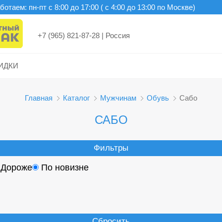
отаем: пн-пт c 8:00 до 17:00 ( с 4:00 до 13:00 по Москве)
+7 (965) 821-87-28
|
Россия
ИДКИ
Главная
Каталог
Мужчинам
Обувь
Сабо
САБО
Фильтры
Дороже
По новизне
Сбросить