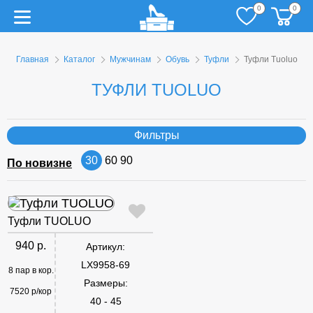
0
0
Главная
Каталог
Мужчинам
Обувь
Туфли
Туфли Tuoluo
ТУФЛИ TUOLUO
Фильтры
30
60
90
По новизне
Туфли TUOLUO
940 р.
Артикул:
LX9958-69
8 пар в кор.
Размеры:
7520 р/кор
40 - 45