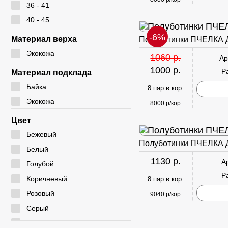
36 - 41
40 - 45
-6%
Материал верха
Полуботинки ПЧЕЛКА 
Экокожа
1060 р.
Ар
1000 р.
Р
Материал подклада
Байка
8 пар в кор.
Экокожа
8000 р/кор
Цвет
Бежевый
Полуботинки ПЧЕЛКА 
Белый
1130 р.
А
Голубой
Р
Коричневый
8 пар в кор.
Розовый
9040 р/кор
Серый
Черный