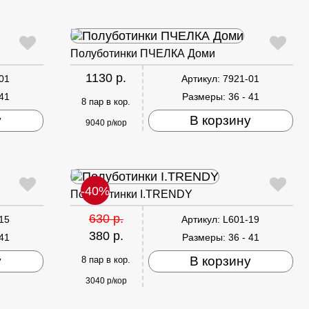
Полуботинки ПЧЕЛКА Доми
1130 р.
01
Артикул:
7921-01
 41
Размеры:
36 - 41
8 пар в кор.
у
В корзину
9040 р/кор
-40%
Полуботинки I.TRENDY
630 р.
15
Артикул:
L601-19
380 р.
 41
Размеры:
36 - 41
у
В корзину
8 пар в кор.
3040 р/кор