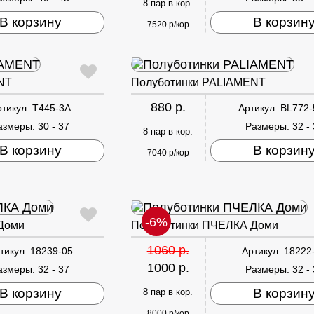
8 пар в кор.
В корзину
В корзин
7520 р/кор
NT
Полуботинки PALIAMENT
880 р.
ртикул:
T445-3A
Артикул:
BL772-
азмеры:
30 - 37
Размеры:
32 -
8 пар в кор.
В корзину
В корзин
7040 р/кор
-6%
Доми
Полуботинки ПЧЕЛКА Доми
1060 р.
тикул:
18239-05
Артикул:
18222
1000 р.
азмеры:
32 - 37
Размеры:
32 -
В корзину
В корзин
8 пар в кор.
8000 р/кор