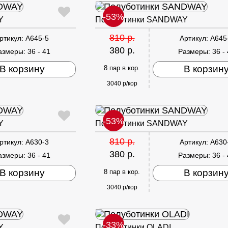
-53%
Y
Полуботинки SANDWAY
810 р.
ртикул:
A645-5
Артикул:
A645
380 р.
азмеры:
36 - 41
Размеры:
36 -
В корзину
В корзин
8 пар в кор.
3040 р/кор
-53%
Y
Полуботинки SANDWAY
810 р.
ртикул:
A630-3
Артикул:
A630
380 р.
азмеры:
36 - 41
Размеры:
36 -
В корзину
В корзин
8 пар в кор.
3040 р/кор
-33%
Y
Полуботинки OLADI