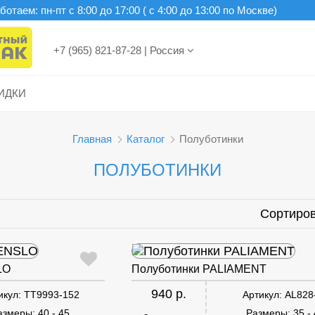
отаем: пн-пт c 8:00 до 17:00 ( с 4:00 до 13:00 по Москве)
+7 (965) 821-87-28
|
Россия
ИДКИ
Главная
Каталог
Полуботинки
ПОЛУБОТИНКИ
Сортиров
LO
Полуботинки PALIAMENT
940 р.
икул:
TT9993-152
Артикул:
AL828
азмеры:
40 - 45
Размеры:
35 -