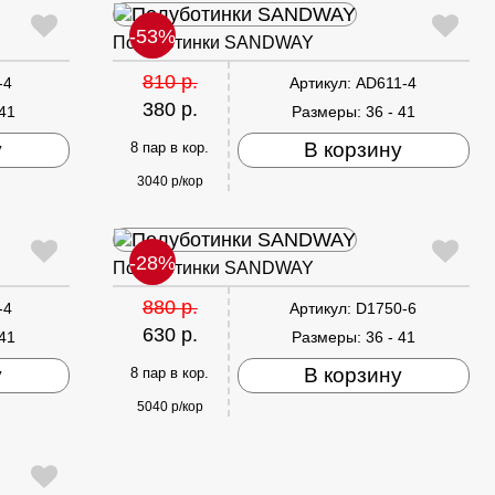
-53%
Полуботинки SANDWAY
810 р.
-4
Артикул:
AD611-4
380 р.
 41
Размеры:
36 - 41
у
В корзину
8 пар в кор.
3040 р/кор
-28%
Полуботинки SANDWAY
880 р.
-4
Артикул:
D1750-6
630 р.
 41
Размеры:
36 - 41
у
В корзину
8 пар в кор.
5040 р/кор