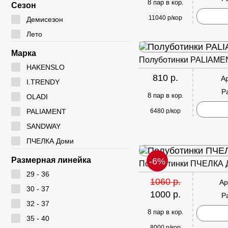
Мокасины
Туфли
8 пар в кор.
Угги
Сезон
Полуботинки
11040 р/кор
Дутики
Демисезон
Сабо
Лето
Ботфорты
Сандалии
Марка
Полуботинки PALIAME
HAKENSLO
810 р.
А
I.TRENDY
Р
8 пар в кор.
OLADI
6480 р/кор
PALIAMENT
SANDWAY
ПЧЕЛКА Доми
Размерная линейка
-6%
Полуботинки ПЧЕЛКА 
29 - 36
1060 р.
Ар
30 - 37
1000 р.
Р
32 - 37
8 пар в кор.
35 - 40
8000 р/кор