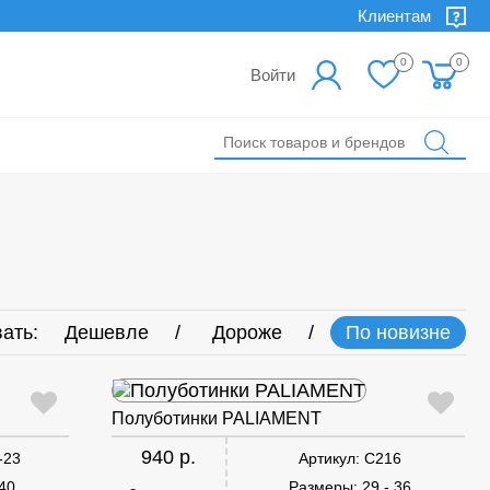
Клиентам
0
0
Войти
ать:
Дешевле
Дороже
По новизне
Полуботинки PALIAMENT
940 р.
-23
Артикул:
C216
 40
Размеры:
29 - 36