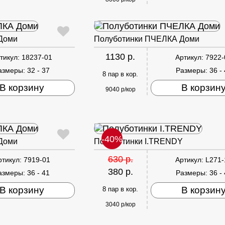
Доми
Полуботинки ПЧЕЛКА Доми
1130 р.
тикул:
18237-01
Артикул:
7922-
азмеры:
32 - 37
Размеры:
36 -
8 пар в кор.
В корзину
В корзин
9040 р/кор
-40%
Доми
Полуботинки I.TRENDY
630 р.
ртикул:
7919-01
Артикул:
L271-
380 р.
азмеры:
36 - 41
Размеры:
36 -
В корзину
В корзин
8 пар в кор.
3040 р/кор