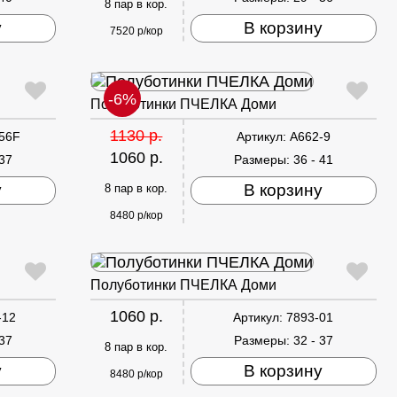
8 пар в кор.
у
В корзину
7520 р/кор
-6%
Полуботинки ПЧЕЛКА Доми
1130 р.
56F
Артикул:
A662-9
1060 р.
 37
Размеры:
36 - 41
у
В корзину
8 пар в кор.
8480 р/кор
Полуботинки ПЧЕЛКА Доми
1060 р.
-12
Артикул:
7893-01
 37
Размеры:
32 - 37
8 пар в кор.
у
В корзину
8480 р/кор