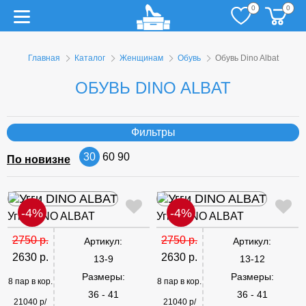
0
0
Главная
Каталог
Женщинам
Обувь
Обувь Dino Albat
ОБУВЬ DINO ALBAT
Фильтры
30
60
90
По новизне
-4%
-4%
Угги DINO ALBAT
Угги DINO ALBAT
2750 р.
2750 р.
Артикул:
Артикул:
2630 р.
2630 р.
13-9
13-12
Размеры:
Размеры:
8 пар в кор.
8 пар в кор.
36 - 41
36 - 41
21040 р/
21040 р/