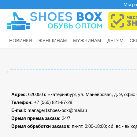
Мы раб
НОВИНКИ
ЖЕНЩИНАМ
МУЖЧИНАМ
ДЕТЯМ
СК
Обувь
Обувь
Обувь
Балетки
Туфли
Лоферы
Сапоги резиновые
Шлепанцы
Полусапоги
Босоножки
Ботинки
Ботинки
Слипоны
Бутсы
Сапоги резиновые
Ботинки
Кроссовки
Кеды
Туфли
Сапоги резиновые
Бутсы
Адрес:
620050 г. Екатеринбург, ул. Маневровая, д. 9, офис
Ботильоны
Кеды
Кроссовки
Шлепанцы
Дутики
Валенки
Телефон:
+7 (965) 821-87-28
Лоферы
Полуботинки
Полуботинки
E-mail:
manager1shoes-box@mail.ru
Валенки
Полусапоги
Угги
Время приема заказа:
24/7
Кеды
Сандалии
Сандалии
Сапоги
Берцы
Дутики
Время обработки заказов:
пн-пт. 9:00-18:00; сб, вс - вых
Кроссовки
Слипоны
Слипоны
Полусапоги
Сапоги