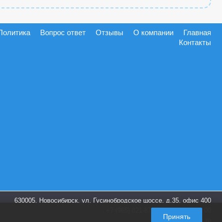
Политика
Вопрос ответ
Отзывы
О компании
Главная
Контакты
630005, Новосибирск, ул. Гусинобродское шоссе, д.35, офис 400
+7 (965) 821-87-28
пн-пт. 9:00-18:00
Принять
info@shoes-box.ru