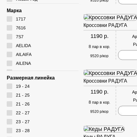
9520 р/кор
Марка
1717
Кроссовки РАДУГА
7616
1190 р.
Ар
7S7
Р
AELIDA
8 пар в кор.
AILAIFA
9520 р/кор
AILENA
Ameiyida
Размерная линейка
Кроссовки РАДУГА
AOWEI
19 - 24
ARYAN
1190 р.
Ар
21 - 25
BEIWEISI
Р
8 пар в кор.
21 - 26
BUDESI
9520 р/кор
22 - 27
CADIMILO
23 - 27
CAILASTE
23 - 28
CITY BISMA
Кеды РАДУГА