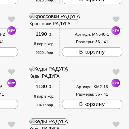
9520 р/кор
Кроссовки РАДУГА
1190 р.
3-2
Артикул:
MN540-1
 41
Размеры:
36 - 41
8 пар в кор.
у
В корзину
9520 р/кор
Кеды РАДУГА
1130 р.
-6
Артикул:
KM2-16
 41
Размеры:
36 - 41
8 пар в кор.
у
В корзину
9040 р/кор
Кеды РАДУГА