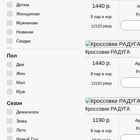
Мокасины
Туфли
Угги
Детям
1440 р.
А
Полуботинки
Дутики
Женщинам
Р
8 пар в кор.
Сабо
Ботфорты
Мужчинам
11520 р/кор
Сандалии
Новинки
Скидки
Сумки
Кроссовки РАДУГА
Пол
1440 р.
Ар
Дев
Р
Жен
8 пар в кор.
Мал
11520 р/кор
Муж
Сезон
Кроссовки РАДУГА
Демисезон
1190 р.
Ар
Зима
Р
Лето
8 пар в кор.
Новый Год