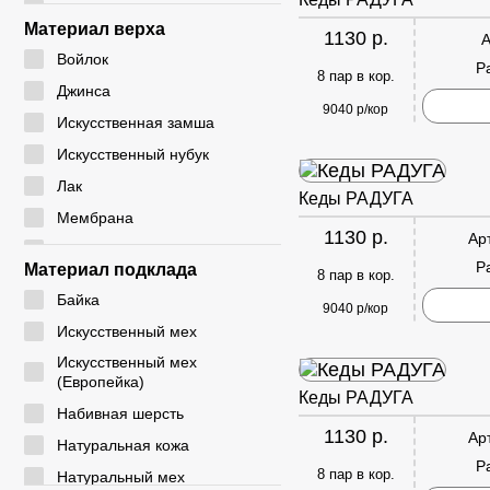
24 - 28
CM
Материал верха
1130 р.
А
24 - 29
CYCY
Войлок
Р
25 - 30
8 пар в кор.
DADA
Джинса
26 - 30
9040 р/кор
DICNI
Искусственная замша
26 - 31
DINO ALBAT
Искусственный нубук
27 - 32
DUOLE
Лак
Кеды РАДУГА
28 - 32
EIE
Мембрана
28 - 33
1130 р.
Ар
ELENA
Натуральная замша
29 - 33
Р
Материал подклада
8 пар в кор.
EX-TIM
Натуральная кожа
29 - 36
Байка
FAFALA
9040 р/кор
Плащевка
30 - 35
Искусственный мех
FASHION
Резина
30 - 37
Искусственный мех
G. ROSE
Резинка
(Европейка)
31 - 35
Кеды РАДУГА
GIALAS
Текстиль
Набивная шерсть
31 - 36
1130 р.
GOGC
Ар
ЭВА
Натуральная кожа
31 - 37
Р
GUOQISONG
Экокожа
8 пар в кор.
Натуральный мех
31 - 38