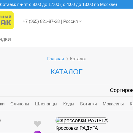
отаем: пн-пт c 8:00 до 17:00 ( с 4:00 до 13:00 по Москве)
+7 (965) 821-87-28
|
Россия
ИДКИ
Главная
Каталог
КАТАЛОГ
Сортиров
ки
Слипоны
Шлепанцы
Кеды
Ботинки
Мокасины
К
Кроссовки РАДУГА