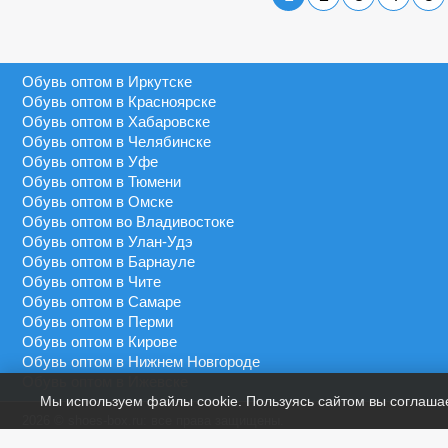
Серебряный
40 - 45
MEDANNA
Серый
40 - 46
MEIDA
Синий
41 - 43
Обувь оптом в Иркутске
MEIGIANNAS
Сиреневый
41 - 45
Обувь оптом в Красноярске
MEKO MELO
Темно-синий
Обувь оптом в Хабаровске
41 - 46
MIMOER
Обувь оптом в Челябинске
Фиолетовый
45 - 50
Обувь оптом в Уфе
MOLO
Черный
Обувь оптом в Тюмени
46 - 48
MOMOTARI
Обувь оптом в Омске
46 - 49
Обувь оптом во Владивостоке
NASIMUDA
Обувь оптом в Улан-Удэ
46 - 50
NICOLETTA
Обувь оптом в Барнауле
Обувь оптом в Чите
OLADI
Обувь оптом в Самаре
OLIPAS
Обувь оптом в Перми
Обувь оптом в Кирове
PALIAMENT
Обувь оптом в Нижнем Новгороде
QIYA
Обувь оптом в Ижевске
Мы используем файлы cookie. Пользуясь сайтом вы соглаша
S&L
2026 © shoes-box.ru: все права защищены.
SAIJUN
Предложение не является публичной офертой.