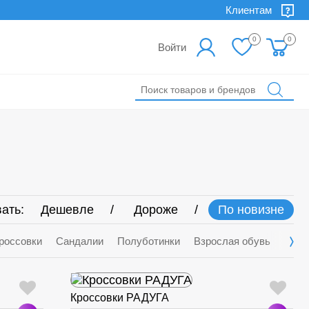
Клиентам
0
0
Войти
ать:
Дешевле
Дороже
По новизне
россовки
Сандалии
Полуботинки
Взрослая обувь
Деми
Кроссовки РАДУГА