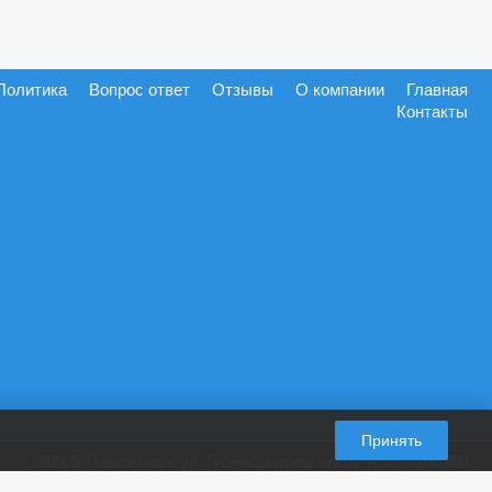
Политика
Вопрос ответ
Отзывы
О компании
Главная
Контакты
Принять
630005, Новосибирск, ул. Гусинобродское шоссе, д.35, офис 400
+7 (965) 821-87-28
пн-пт. 9:00-18:00