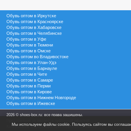
Серый
40 - 46
MEIDA
Синий
41 - 43
Обувь оптом в Иркутске
MEIGIANNAS
Сиреневый
41 - 45
Обувь оптом в Красноярске
MEKO MELO
Темно-синий
Обувь оптом в Хабаровске
41 - 46
MIMOER
Обувь оптом в Челябинске
Фиолетовый
45 - 50
Обувь оптом в Уфе
MOLO
Черный
Обувь оптом в Тюмени
46 - 48
MOMOTARI
Обувь оптом в Омске
46 - 49
Обувь оптом во Владивостоке
NASIMUDA
Обувь оптом в Улан-Удэ
46 - 50
NICOLETTA
Обувь оптом в Барнауле
Обувь оптом в Чите
OLADI
Обувь оптом в Самаре
OLIPAS
Обувь оптом в Перми
Обувь оптом в Кирове
PALIAMENT
Обувь оптом в Нижнем Новгороде
QIYA
Обувь оптом в Ижевске
S&L
2026 © shoes-box.ru: все права защищены.
SAIJUN
Предложение не является публичной офертой.
Мы используем файлы cookie. Пользуясь сайтом вы соглаша
SAIWEN
Копирование информации преследуется по закону