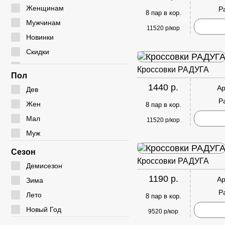
Мокасины
Туфли
Угги
Женщинам
Р
8 пар в кор.
Полуботинки
Дутики
Мужчинам
11520 р/кор
Сабо
Ботфорты
Новинки
Сандалии
Скидки
Сумки
Кроссовки РАДУГА
Пол
1440 р.
Ар
Дев
Р
Жен
8 пар в кор.
Мал
11520 р/кор
Муж
Сезон
Кроссовки РАДУГА
Демисезон
1190 р.
Ар
Зима
Р
Лето
8 пар в кор.
Новый Год
9520 р/кор