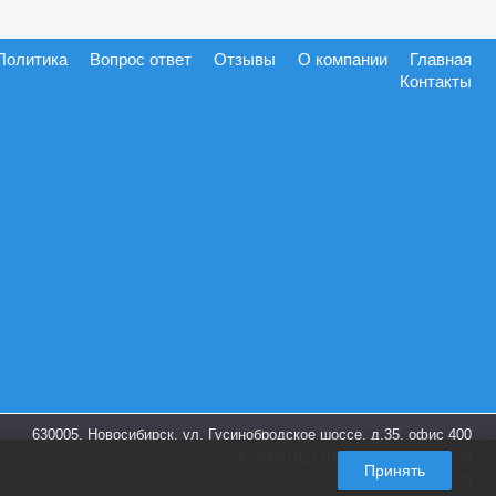
Политика
Вопрос ответ
Отзывы
О компании
Главная
Контакты
630005, Новосибирск, ул. Гусинобродское шоссе, д.35, офис 400
+7 (965) 821-87-28
пн-пт. 9:00-18:00
Принять
info@shoes-box.ru