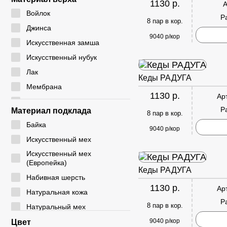
1130 р.
А
24 - 29
CYCY
Войлок
Р
25 - 30
8 пар в кор.
DADA
Джинса
26 - 30
9040 р/кор
DICNI
Искусственная замша
26 - 31
DINO ALBAT
Искусственный нубук
27 - 32
DUOLE
Лак
Кеды РАДУГА
28 - 32
EIE
Мембрана
28 - 33
1130 р.
Ар
ELENA
Натуральная замша
29 - 33
Р
Материал подклада
8 пар в кор.
EX-TIM
Натуральная кожа
29 - 36
Байка
FAFALA
9040 р/кор
Плащевка
30 - 35
Искусственный мех
FASHION
Резина
30 - 37
Искусственный мех
G. ROSE
Резинка
(Европейка)
31 - 35
Кеды РАДУГА
GIALAS
Текстиль
Набивная шерсть
31 - 36
1130 р.
GOGC
Ар
ЭВА
Натуральная кожа
31 - 37
Р
GUOQISONG
Экокожа
8 пар в кор.
Натуральный мех
31 - 38
HAKENSLO
Натуральный мех
9040 р/кор
Цвет
32 - 36