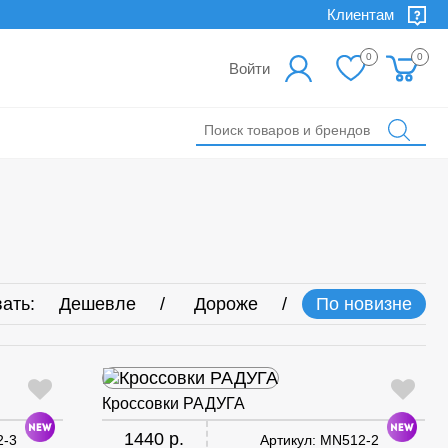
Клиентам
0
0
Войти
ать:
Дешевле
Дороже
По новизне
Кроссовки РАДУГА
1440 р.
2-3
Артикул:
MN512-2