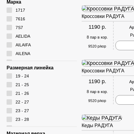
Марка
1717
Кроссовки РАДУГА
7616
1190 р.
Ар
7S7
Р
AELIDA
8 пар в кор.
AILAIFA
9520 р/кор
AILENA
Ameiyida
Размерная линейка
Кроссовки РАДУГА
AOWEI
19 - 24
ARYAN
1190 р.
Ар
21 - 25
BEIWEISI
Р
8 пар в кор.
21 - 26
BUDESI
9520 р/кор
22 - 27
CADIMILO
23 - 27
CAILASTE
23 - 28
CITY BISMA
Кеды РАДУГА
24 - 28
CM
Материал верха