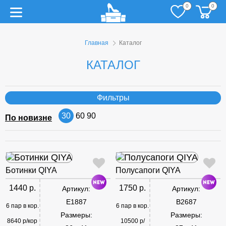
0
0
Главная
Каталог
КАТАЛОГ
Фильтры
30
60
90
По новизне
Ботинки QIYA
Полусапоги QIYA
1440 р.
1750 р.
Артикул:
Артикул:
E1887
B2687
6 пар в кор.
6 пар в кор.
Размеры:
Размеры:
8640 р/кор
10500 р/