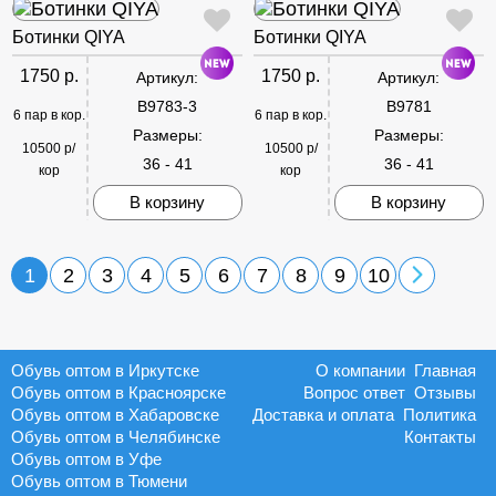
Ботинки QIYA
Ботинки QIYA
1750 р.
1750 р.
Артикул:
Артикул:
B9783-3
B9781
6 пар в кор.
6 пар в кор.
Размеры:
Размеры:
10500 р/
10500 р/
36 - 41
36 - 41
кор
кор
В корзину
В корзину
1
2
3
4
5
6
7
8
9
10
Обувь оптом в Иркутске
О компании
Главная
Обувь оптом в Красноярске
Вопрос ответ
Отзывы
Обувь оптом в Хабаровске
Доставка и оплата
Политика
Обувь оптом в Челябинске
Контакты
Обувь оптом в Уфе
Обувь оптом в Тюмени