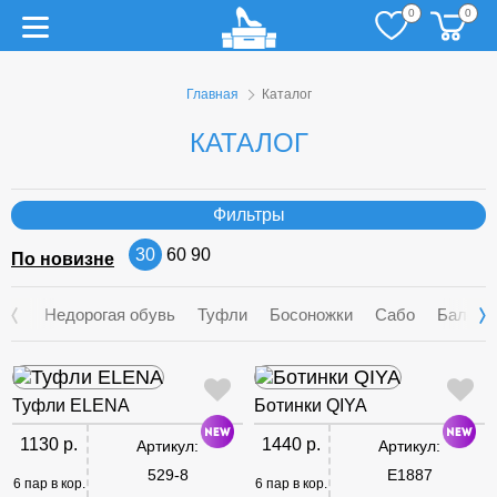
0
0
Главная
Каталог
КАТАЛОГ
Фильтры
30
60
90
По новизне
Недорогая обувь
Туфли
Босоножки
Сабо
Балетк
Туфли ELENA
Ботинки QIYA
1130 р.
1440 р.
Артикул:
Артикул:
529-8
E1887
6 пар в кор.
6 пар в кор.