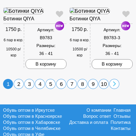
Ботинки QIYA
Ботинки QIYA
1750 р.
1750 р.
Артикул:
Артикул:
B9783
B9783-3
6 пар в кор.
6 пар в кор.
Размеры:
Размеры:
10500 р/
10500 р/
36 - 41
36 - 41
кор
кор
В корзину
В корзину
1
2
3
4
5
6
7
8
9
10
Обувь оптом в Иркутске
О компании
Главная
Обувь оптом в Красноярске
Вопрос ответ
Отзывы
Обувь оптом в Хабаровске
Доставка и оплата
Политика
Обувь оптом в Челябинске
Контакты
Обувь оптом в Уфе