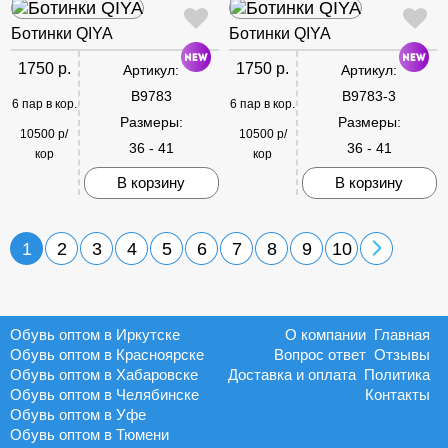
Ботинки QIYA
Ботинки QIYA
1750 р.
1750 р.
Артикул:
Артикул:
B9783
B9783-3
6 пар в кор.
6 пар в кор.
Размеры:
Размеры:
10500 р/
10500 р/
36 - 41
36 - 41
кор
кор
В корзину
В корзину
1
2
3
4
5
6
7
8
9
10
Обувь оптом в Иркутске
О компании
Главная
Обувь оптом в Красноярске
Вопрос ответ
Отзывы
Обувь оптом в Хабаровске
Доставка и оплата
Политика
Обувь оптом в Челябинске
Контакты
Обувь оптом в Уфе
Обувь оптом в Тюмени