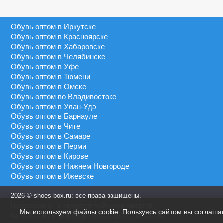
Серый
40 - 45
MEIDA
Синий
40 - 46
Обувь оптом в Иркутске
MEIGIANNAS
Сиреневый
41 - 43
Обувь оптом в Красноярске
MEKO MELO
Темно-синий
Обувь оптом в Хабаровске
41 - 45
MIMOER
Обувь оптом в Челябинске
Фиолетовый
41 - 46
Обувь оптом в Уфе
MOLO
Черный
Обувь оптом в Тюмени
45 - 50
MOMOTARI
Обувь оптом в Омске
46 - 48
Обувь оптом во Владивостоке
NASIMUDA
Обувь оптом в Улан-Удэ
46 - 49
NICOLETTA
Обувь оптом в Барнауле
46 - 50
Обувь оптом в Чите
OLADI
Обувь оптом в Самаре
OLIPAS
Обувь оптом в Перми
Обувь оптом в Кирове
PALIAMENT
Обувь оптом в Нижнем Новгороде
QIYA
Обувь оптом в Ижевске
S&L
2026 © shoes-box.ru: все права защищены.
SAIJUN
Предложение не является публичной офертой.
Мы используем файлы cookie. Пользуясь сайтом вы соглаша
SAIWEN
Копирование информации преследуется по закону