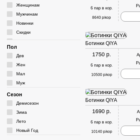
Мокасины
Туфли
Угги
Женщинам
Р
6 пар в кор.
Полуботинки
Дутики
Мужчинам
8640 р/кор
Сабо
Ботфорты
Новинки
Сандалии
Скидки
Сумки
Ботинки QIYA
Пол
1750 р.
А
Дев
Р
Жен
6 пар в кор.
Мал
10500 р/кор
Муж
Сезон
Ботинки QIYA
Демисезон
1690 р.
А
Зима
Р
Лето
6 пар в кор.
Новый Год
10140 р/кор