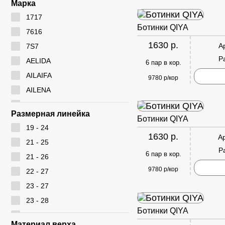
Марка
1717
Ботинки QIYA
7616
1630 р.
А
7S7
Р
AELIDA
6 пар в кор.
AILAIFA
9780 р/кор
AILENA
Ameiyida
Размерная линейка
Ботинки QIYA
AOWEI
19 - 24
ARYAN
1630 р.
А
21 - 25
BEIWEISI
Р
6 пар в кор.
21 - 26
BUDESI
9780 р/кор
22 - 27
CADIMILO
23 - 27
CAILASTE
23 - 28
CITY BISMA
Ботинки QIYA
24 - 28
CM
Материал верха