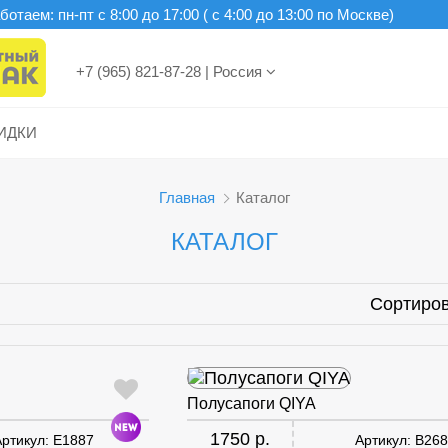
отаем: пн-пт c 8:00 до 17:00 ( с 4:00 до 13:00 по Москве)
+7 (965) 821-87-28
|
Россия
ИДКИ
Главная
Каталог
КАТАЛОГ
Сортиров
Полусапоги QIYA
1750 р.
Артикул:
E1887
Артикул:
B268