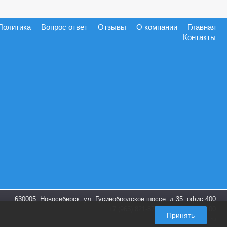
Политика
Вопрос ответ
Отзывы
О компании
Главная
Контакты
630005, Новосибирск, ул. Гусинобродское шоссе, д.35, офис 400
+7 (965) 821-87-28
пн-пт. 9:00-18:00
Принять
info@shoes-box.ru