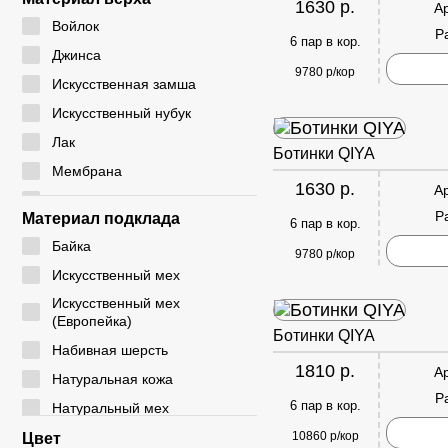
1630 р.
А
24 - 29
CYCY
Войлок
Р
25 - 30
6 пар в кор.
DADA
Джинса
26 - 30
9780 р/кор
DICNI
Искусственная замша
26 - 31
DINO ALBAT
Искусственный нубук
27 - 32
DUOLE
Лак
Ботинки QIYA
28 - 32
EIE
Мембрана
28 - 33
1630 р.
А
ELENA
Натуральная замша
29 - 33
Р
Материал подклада
6 пар в кор.
EX-TIM
Натуральная кожа
29 - 36
Байка
FAFALA
9780 р/кор
Плащевка
30 - 35
Искусственный мех
FASHION
Резина
30 - 37
Искусственный мех
G. ROSE
Резинка
(Европейка)
31 - 35
Ботинки QIYA
GIALAS
Текстиль
Набивная шерсть
31 - 36
1810 р.
GOGC
А
ЭВА
Натуральная кожа
31 - 37
Р
GUOQISONG
Экокожа
6 пар в кор.
Натуральный мех
31 - 38
HAKENSLO
Натуральный мех
10860 р/кор
Цвет
32 - 36