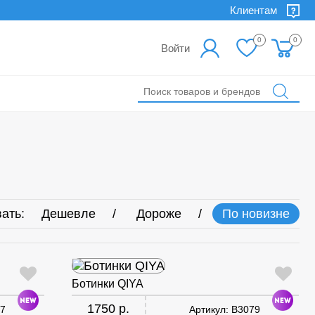
Клиентам
0
0
Войти
ать:
Дешевле
Дороже
По новизне
Ботинки QIYA
1750 р.
7
Артикул:
B3079